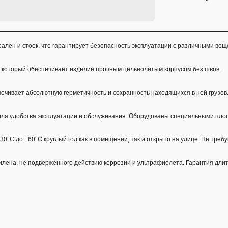
лен и стоек, что гарантирует безопасность эксплуатации с различными вещес
 который обеспечивает изделие прочным цельнолитым корпусом без швов.
чивает абсолютную герметичность и сохранность находящихся в ней грузов
ля удобства эксплуатации и обслуживания. Оборудованы специальными пло
30°С до +60°С круглый год как в помещении, так и открыто на улице. Не треб
илена, не подверженного действию коррозии и ультрафиолета. Гарантия дли