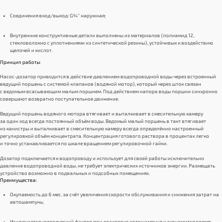
Соединения вход/выход: G¾″ наружная;
Внутренние конструктивные детали выполнены из материалов (полиамид 12,
стекловолокно с уплотнениями из синтетической резины), устойчивых к воздействию
щелочей и кислот.
Принцип работы
Насос-дозатор приводится в действие давлением водопроводной воды через встроенный
ведущий поршень с системой клапанов (водяной мотор), который через шток связан
с ведомым всасывающим малым поршнем. Под действием напора воды поршни синхронно
совершают возвратно поступательное движение.
Ведущий поршень водяного мотора втягивает и выталкивает в смесительную камеру
за один ход всегда постоянный объём воды. Ведомый малый поршень в такт втягивает
из канистры и выталкивает в смесительную камеру всегда определённо настроенный
регулировкой объём концентрата. Концентрация готового раствора в процентах легко
и точно устанавливается по шкале вращением регулировочной гайки.
Дозатор подключается к водопроводу и использует для своей работы исключительно
давление водопроводной воды, не требует электрических источников энергии. Размещать
устройство возможно в подвальных и подсобных помещениях.
Преимущества:
Окупаемость до 6 мес. за счёт увеличения скорости обслуживания и снижения затрат на
автошампунь;
Исключается человеческий фактор при дозировке автошампуня и экономится время;