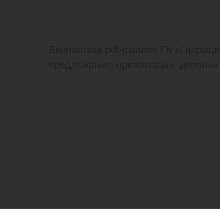
Библиотека pdf-файлов ГК «Гидротэ
предложения, презентации, дополн