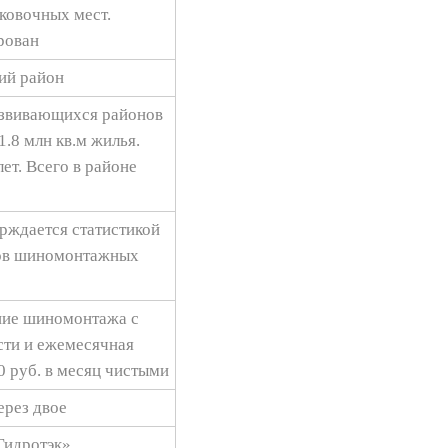
ковочных мест.
рован
кий район
азвивающихся районов
1.8 млн кв.м жилья.
ет. Всего в районе
ерждается статистикой
ов шиномонтажных
ние шиномонтажа с
сти и ежемесячная
0 руб. в месяц чистыми
ерез двое
Гидротэк»