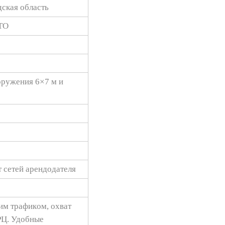
ская область
СТО
оружения 6×7 м и
 сетей арендодателя
им трaфикoм, оxват
ТPЦ. Удобные