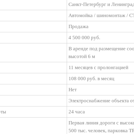
Санкт-Петербург и Ленинград
Автомойка / шиномонтаж / 
Продажа
4 500 000 руб.
В аренде под размещение со
высотой 6 м
11 месяцев с пролонгацией
108 000 руб. в месяц
Нет
Электроснабжение объекта от
оты
24 часа
Пеpвaя линия дopоги c высок
500 тыс. челoвек, паpкoвка 