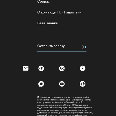
Сервис
О команде ГК «Гидротэк»
База знаний
Оставить заявку
Информация, содержащаяся на данном интернет-сайте,
носит исключительно информационный характер и ни при
каких условиях не является публичной офертой,
определяемой положениями Статьи 437 Гражданского
кодекса Российской Федерации. Для получения подробной
информации о наличии, стоимости товаров или услуг,
действующих скидках, рекламных акциях и предложениях,
просим обращаться к специалистам нашей компании