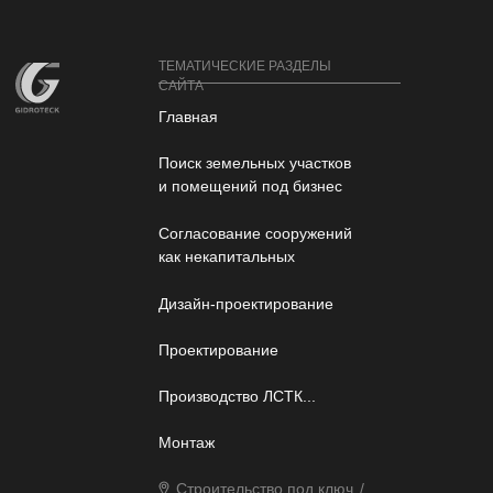
ТЕМАТИЧЕСКИЕ РАЗДЕЛЫ
САЙТА
Главная
НАВИГАЦИЯ СТРАНИЦЫ:
Поиск земельных участков
ТИПОВЫЕ ПРОЕКТЫ (АНГАРЫ
и помещений под бизнес
И СКЛАДЫ)
Перейти к Ангарам и складам
Согласование сооружений
Все типовые проекты
как некапитальных
Контакты
Дизайн-проектирование
Оставить заявку
Проектирование
Производство ЛСТК...
Монтаж
Строительство под ключ
/