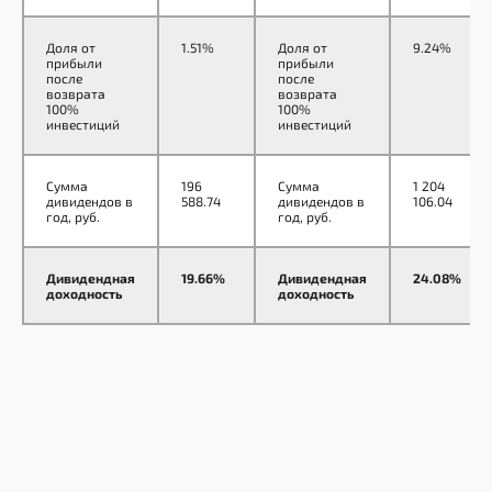
Система видеонаблюдения
в режиме онлайн с функцией
Доля от
1.51%
Доля от
9.24%
записи видео до 2-х недель
прибыли
прибыли
после
после
возврата
возврата
Процессы приёма платежей
100%
100%
инвестиций
инвестиций
и запись на услуги полностью
автоматизированы
Сумма
196
Сумма
1 204
дивидендов в
588.74
дивидендов в
106.04
год, руб.
год, руб.
Надёжность партнёров
Дивидендная
19.66%
Дивидендная
24.08%
и исполнителей
доходность
доходность
ГК «Гидротэк» на сегодняшний
день занимает лидирующие
позиции на рынке производства
автомоек замкнутого цикла
и может гарантировать качество
производимого продукта,