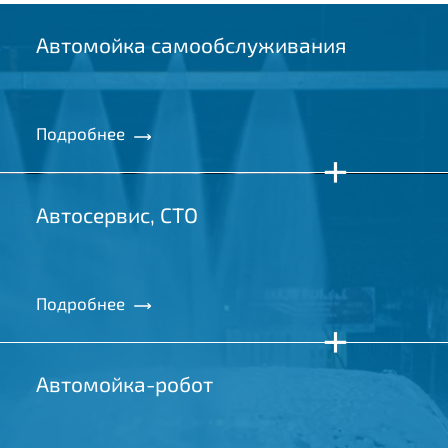
В рамках ГК «Гидротэк»
реализуем «под ключ»:
Участки и помещения
Согласов
под бизнес
Согласуем в
или капитал
Подберём земельный участок
или помещение для любых
Подготовим
целей: от автомойки
документац
до торгового центра.