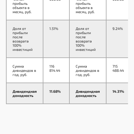
прибыль
прибыль
тому, что автомоечный бизнес
объекта в
объекта в
имеет высокую доходность
месяц, руб.
месяц, руб.
и быструю окупаемость.
Доля от
1.51%
Доля от
9.24%
прибыли
прибыли
после
после
возврата
возврата
100%
100%
Большая гибкость
инвестиций
инвестиций
и минимализация рисков
Сумма
116
Сумма
715
дивидендов в
814.44
дивидендов в
488.44
Если по какой-либо причине
год, руб.
год, руб.
появится желание перейти
в другой вид бизнеса, автомойку
можно будет быстро и дорого
Дивидендная
11.68%
Дивидендная
14.31%
доходность
доходность
продать как быстровозводимое
здание, которое легко перенести
в любое удобно место
не зависимо от региона.