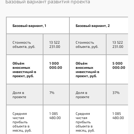
Базовый вариант развития проекта
постов. ГК «Гидротэк» полностью
берёт на себя все работы —
начиная с производства
и до момента запуска
Базовый вариант, 1
Базовый вариант, 2
автомойки.
Стоимость
13 522
Стоимость
13 522
объекта, руб.
231.00
объекта, руб.
231.00
Прозрачность бизнеса —
Объём
1 000
Объём
5 000
вносимых
000.00
вносимых
000.00
используем системы
инвестиций в
инвестиций в
контроля процессов:
проект, руб.
проект, руб.
Журнал учёта процессов
Доля в
7%
Доля в
37%
проекте
проекте
с функцией анализа
эффективности бизнес-
процессов, а также сбора
Средняя
1 085
Средняя
1 085
клиентов и дальнейших
чистая
480.00
чистая
480.00
прибыль
прибыль
взаимодействий
объекта в
объекта в
месяц, руб.
месяц, руб.