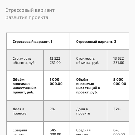
соблюдение всех взятых на себя
обязательств, большой
Стрессовый вариант
ассортимент автомоек
развития проекта
и адекватные цены
на автомоечные комплексы.
Также есть возможность
Стрессовый вариант, 1
Стрессовый вариант, 2
приобретения продукции
ГК «Гидротэк» в лизинг.
Стоимость
13 522
Стоимость
13 522
объекта, руб.
231.00
объекта, руб.
231.00
Объём
1 000
Объём
5 000
Быстрая окупаемость
вносимых
000.00
вносимых
000.00
инвестиций в
инвестиций в
и высокая рентабельность
проект, руб.
проект, руб.
Низкие затраты на содержание
Доля в
7%
Доля в
37%
проекте
проекте
бизнеса, постоянно растущий
парк автомобилей любого
города и повышение уровня
Средняя
645
Средняя
645
жизни населения способствуют
чистая
000.00
чистая
000.00